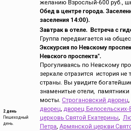
желанию Взрослый-600 руб., ш
Обед в центре города. Заселен
заселения 14:00).
Завтрак в отеле. Встреча с гид
Группа передвигается на общес
Экскурсия по Невскому проспе
Невского проспекта".
Прогуливаясь по Невскому про
зеркале отразится история не 
страны. Вы увидите богатейши
знаменитые отели, памятники 
мосты.
Строгановский дворец
,
дворец
,
дворец Белосельских-
2 день
церковь Святой Екатерины
,
Лю
Пешеходный
день.
Петра
,
Армянской церкви Свят