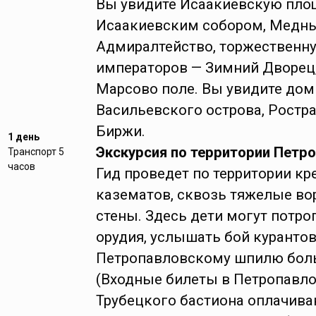
Вы увидите Исаакиевскую пло
Исаакиевским собором, Медны
Адмиралтейство, торжественн
императоров — Зимний Дворец,
Марсово поле. Вы увидите доми
Васильевского острова, Ростр
Биржи.
1 день
Экскурсия по территории Петр
Транспорт 5
часов
Гид проведет по территории кр
казематов, сквозь тяжелые в
стены. Здесь дети могут потр
орудия, услышать бой курантов
Петропавловскому шпилю боль
(Входные билеты в Петропавл
Трубецкого бастиона оплачива