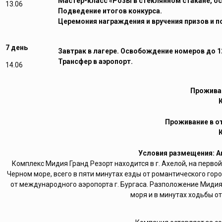
Мастер-класс «Розы в стеклянном стакане, о
13.06
Подведение итогов конкурса.
Церемония награждения и вручения призов и п
7 день
Завтрак в лагере. Освобождение номеров до 12
Трансфер в аэропорт.
14.06
Проживан
Проживание в о
Условия размещения: А
Комплекс Мидия Гранд Резорт находится в г. Ахелой, на перво
Черном море, всего в пяти минутах езды от романтического горо
от международного аэропорта г. Бургаса. Разположение Мидия 
моря и в минутах ходьбы от