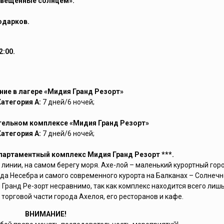
свещенные солнцем».
одарков.
:00.
ие в лагере «Мидия Гранд Резорт»
Категория А:
7 дней/6 ночей;
тельном комплексе «Мидия Гранд Резорт»
Категория А:
7 дней/6 ночей;
партаментный комплекс Мидия Гранд Резорт ***.
й линии, на самом берегу моря. Ахе-лой – маленький курортный го
да Несебра и самого современного курорта на Балканах – Солнечно
Гранд Ре-зорт несравнимо, так как комплекс находится всего лишь
 торговой части города Ахелоя, его ресторанов и кафе.
ВНИМАНИЕ!