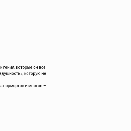
 гения, которые он все
оздушность», которую не
натюрмортов и многое –