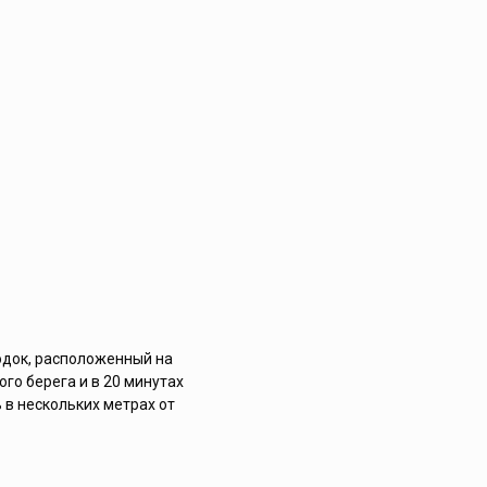
родок, расположенный на
го берега и в 20 минутах
 в нескольких метрах от