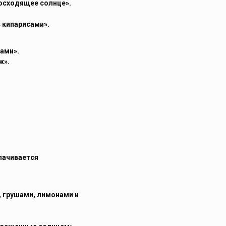
Восходящее солнце».
 кипарисами»
.
ами».
ж».
лачивается
 грушами, лимонами и