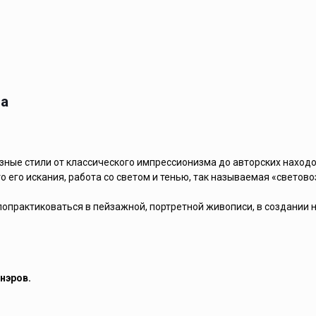
на
зные стили от классического импрессионизма до авторских находок
о его искания, работа со светом и тенью, так называемая «светов
опрактиковаться в пейзажной, портретной живописи, в создании 
нэров.